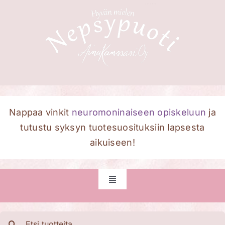
Skip
to
content
Nappaa vinkit
neuromoninaiseen opiskeluun
ja
tutustu syksyn tuotesuosituksiin lapsesta
aikuiseen!
Toggle
Navigation
Etusivu
Etsi