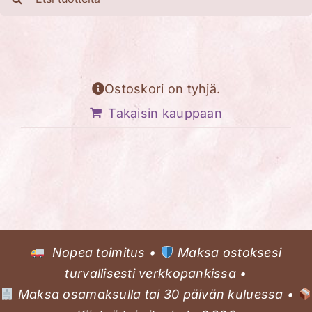
...
Fokus
Tuotteita arjen hallintaan
Ostoskori on tyhjä.
Materiaalipankki
Takaisin kauppaan
Kivijalkaliike nepsypuodille
Tapahtumakalenteri
Ostoskori
Nopea toimitus •
Maksa ostoksesi
turvallisesti verkkopankissa •
Maksa osamaksulla tai 30 päivän kuluessa •