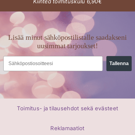
Kiinteä toimituskulu 6,90€
Lisää minut sähköpostilistalle saadakseni
uusimmat tarjoukset!
Email
Tallenna
Toimitus- ja tilausehdot sekä evästeet
Reklamaatiot