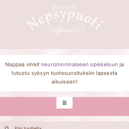
Skip
to
content
Nappaa vinkit
neuromoninaiseen opiskeluun
ja
tutustu syksyn tuotesuosituksiin lapsesta
aikuiseen!
Toggle
Navigation
Etusivu
Etsi