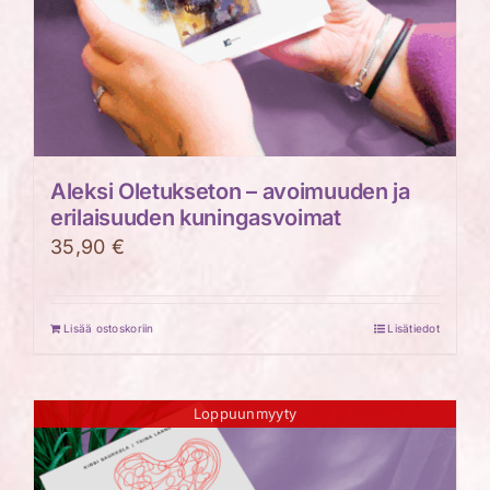
Aleksi Oletukseton – avoimuuden ja
erilaisuuden kuningasvoimat
35,90
€
Lisää ostoskoriin
Lisätiedot
Loppuunmyyty