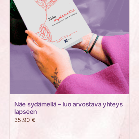
Näe sydämellä – luo arvostava yhteys
lapseen
35,90
€