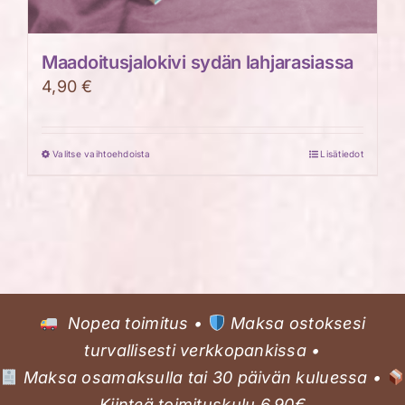
Maadoitusjalokivi sydän lahjarasiassa
4,90
€
Valitse vaihtoehdoista
Lisätiedot
Tällä
tuotteella
on
useampi
muunnelma.
Voit
tehdä
Nopea toimitus •
Maksa ostoksesi
valinnat
turvallisesti verkkopankissa •
tuotteen
Maksa osamaksulla tai 30 päivän kuluessa •
sivulla.
Kiinteä toimituskulu 6,90€