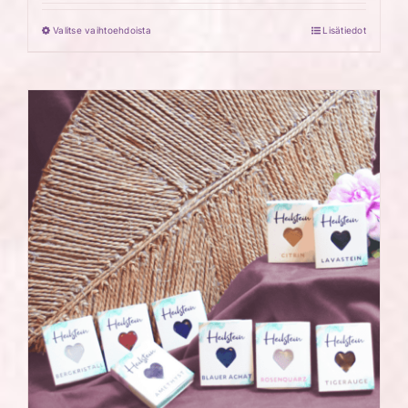
Valitse vaihtoehdoista
Lisätiedot
Tällä
tuotteella
on
useampi
muunnelma.
Voit
tehdä
valinnat
tuotteen
sivulla.