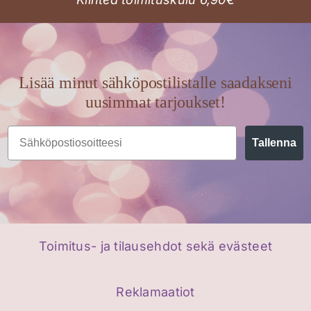
Lisää minut sähköpostilistalle saadakseni
uusimmat tarjoukset!
Email
Tallenna
Toimitus- ja tilausehdot sekä evästeet
Reklamaatiot