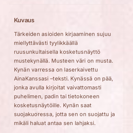
Kuvaus
Tärkeiden asioiden kirjaaminen sujuu
miellyttävästi tyylikkäällä
ruusunkultaisella
kosketusnäyttö
mustekynällä. Musteen väri on musta
.
Kynän varressa on laserkaivettu
AinaKanssasi
–
teksti
. Kynässä on pää
,
jonka avulla kirjoitat vaivattomasti
puhelimen,
padin
tai tietokoneen
kosketusnäytöi
lle. Kynän saa
t
suojakuoressa,
jotta sen on suojattu
ja
mikäl
i haluat antaa sen lahjaksi.