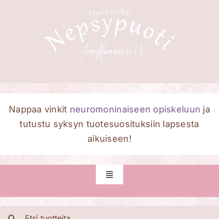
Skip
to
content
Nappaa vinkit
neuromoninaiseen opiskeluun
ja
tutustu syksyn tuotesuosituksiin lapsesta
aikuiseen!
Toggle
Navigation
Etusivu
Etsi