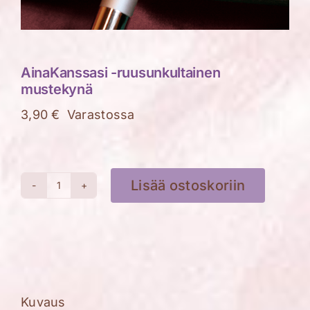
AinaKanssasi -ruusunkultainen
mustekynä
3,90
€
Varastossa
Lisää ostoskoriin
AinaKanssasi
-
ruusunkultainen
mustekynä
määrä
Kuvaus