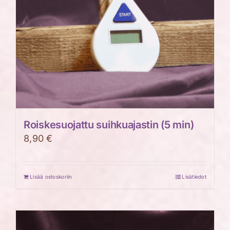
Roiskesuojattu suihkuajastin (5 min)
8,90
€
Lisää ostoskoriin
Lisätiedot