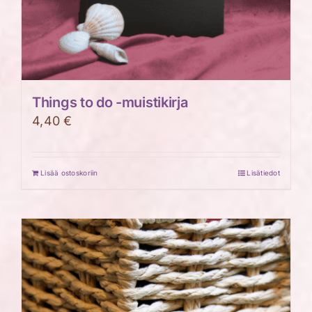
Things to do -muistikirja
4,40
€
Lisää ostoskoriin
Lisätiedot