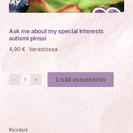
Ask me about my special interests
autismi pinssi
4,90
€
Varastossa
Lisää ostoskoriin
Ask
me
about
my
special
interests
Kuvaus