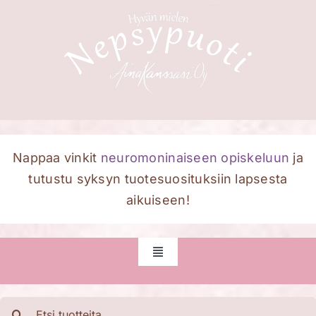
Skip
to
content
Nappaa vinkit
neuromoninaiseen opiskeluun
ja
tutustu syksyn tuotesuosituksiin lapsesta
aikuiseen!
Toggle
Navigation
Etusivu
Etsi