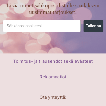
Lisää minut sähköpostilistalle saadakseni
uusimmat tarjoukset!
Email
Tallenna
Toimitus- ja tilausehdot sekä evästeet
Reklamaatiot
Ota yhteyttä: