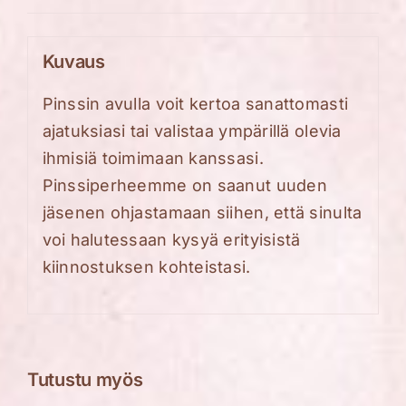
autismi
pinssi
Kuvaus
määrä
Pinssin avulla voit kertoa sanattomasti
ajatuksiasi tai valistaa ympärillä olevia
ihmisiä toimimaan kanssasi.
Pinssiperheemme on saanut uuden
jäsenen
ohjastamaan siihen
,
että sinulta
voi halutessaan kysyä erityisistä
kiinnostuksen kohteistasi.
Tutustu myös