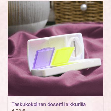
on
useampi
muunnelma.
Voit
tehdä
valinnat
tuotteen
sivulla.
Taskukokoinen dosetti leikkurilla
4,90
€