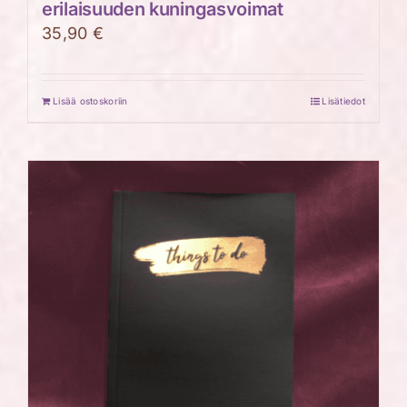
erilaisuuden kuningasvoimat
35,90
€
Lisää ostoskoriin
Lisätiedot