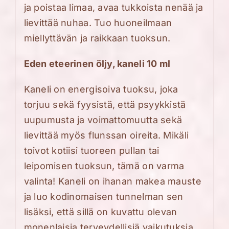
ja poistaa limaa, avaa tukkoista nenää ja
lievittää nuhaa. Tuo huoneilmaan
miellyttävän ja raikkaan tuoksun.
Eden eteerinen öljy, kaneli 10 ml
Kaneli on energisoiva tuoksu, joka
torjuu sekä fyysistä, että psyykkistä
uupumusta ja voimattomuutta sekä
lievittää myös flunssan oireita. Mikäli
toivot kotiisi tuoreen pullan tai
leipomisen tuoksun, tämä on varma
valinta! Kaneli on ihanan makea mauste
ja luo kodinomaisen tunnelman sen
lisäksi, että sillä on kuvattu olevan
monenlaisia terveydellisiä vaikutuksia.