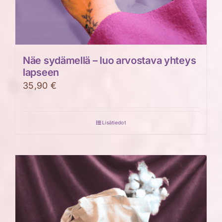
Näe sydämellä – luo arvostava yhteys
lapseen
35,90
€
Lisätiedot