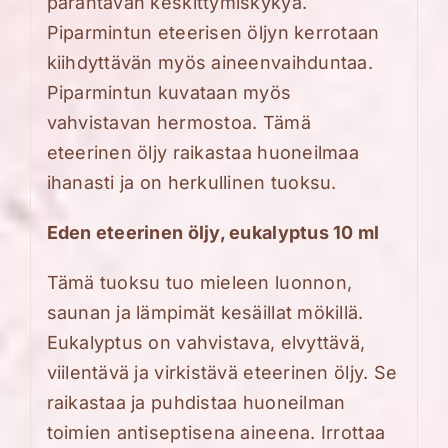
parantavan keskittymiskykyä.
Piparmintun eteerisen öljyn kerrotaan
kiihdyttävän myös aineenvaihduntaa.
Piparmintun kuvataan myös
vahvistavan hermostoa. Tämä
eteerinen öljy raikastaa huoneilmaa
ihanasti ja on herkullinen tuoksu.
Eden eteerinen öljy, eukalyptus 10 ml
Tämä tuoksu tuo mieleen luonnon,
saunan ja lämpimät kesäillat mökillä.
Eukalyptus on vahvistava, elvyttävä,
viilentävä ja virkistävä eteerinen öljy. Se
raikastaa ja puhdistaa huoneilman
toimien antiseptisena aineena. Irrottaa