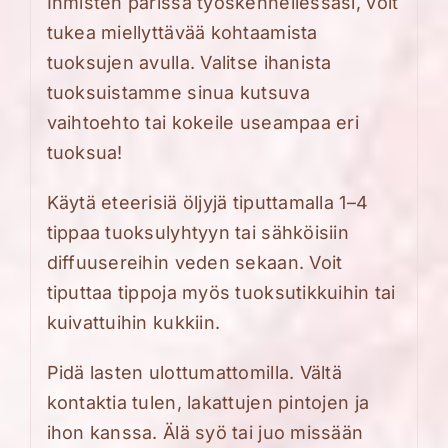
Ihmisten parissa työskennellessäsi, voit
tukea miellyttävää kohtaamista
tuoksujen avulla. Valitse ihanista
tuoksuistamme sinua kutsuva
vaihtoehto tai kokeile useampaa eri
tuoksua!
Käytä eteerisiä öljyjä tiputtamalla 1–4
tippaa tuoksulyhtyyn tai sähköisiin
diffuusereihin veden sekaan. Voit
tiputtaa tippoja myös tuoksutikkuihin tai
kuivattuihin kukkiin.
Pidä lasten ulottumattomilla. Vältä
kontaktia tulen, lakattujen pintojen ja
ihon kanssa. Älä syö tai juo missään