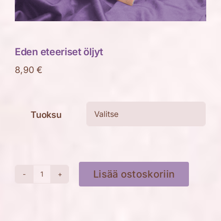
Eden eteeriset öljyt
8,90
€
Tuoksu

Lisää ostoskoriin
Eden
eteeriset
öljyt