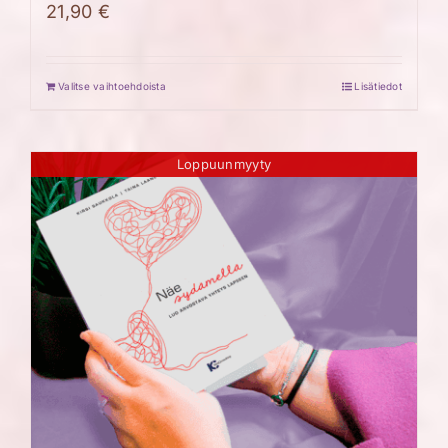
21,90
€
Valitse vaihtoehdoista
Lisätiedot
Loppuunmyyty