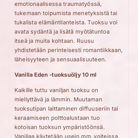
emotionaalisessa traumatyössä,
tukemaan toipumista menetyksistä tai
tukalista elämäntilanteista. Tuoksu voi
avata sydäntä ja lisätä myötätuntoa
itseä ja muita kohtaan. Ruusu
yhdistetään perinteisesti romantiikkaan,
läheisyyteen ja sensuaalisuuteen.
Vanilla Eden -tuoksuöljy 10 ml
Kaikille tuttu vaniljan tuoksu on
miellyttävä ja lämmin. Muutaman
tuoksutipan laittaminen diffuuseriin tai
keraamiseen polttoalustaan tuo
kotoisan tuoksun ympäristöönsä.
Vaniljaa käytetään usein mm.
voiteissa