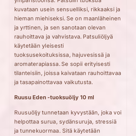
ympäristöönsä.
Patsulin tuoksua
kuvataan usein sensuelliksi, rikkaaksi ja
hieman miehiseksi. Se on maanläheinen
ja yrttinen, ja sen sanotaan olevan
rauhoittava ja vahvistava. Patsuliöljyä
käytetään yleisesti
tuoksusekoituksissa, hajuvesissä ja
aromaterapiassa. Se sopii erityisesti
tilanteisiin, joissa kaivataan rauhoittavaa
ja tasapainottavaa vaikutusta.
Ruusu Eden -tuoksuöljy 10 ml
Ruusuöljy tunnetaan kyvystään, joka voi
helpottaa surua, sydänsuruja, stressiä
ja tunnekuormaa. Sitä käytetään