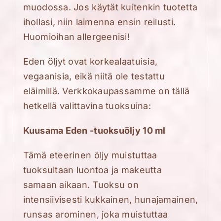
muodossa. Jos käytät kuitenkin tuotetta
ihollasi, niin laimenna ensin reilusti.
Huomioihan allergeenisi!
Eden öljyt ovat korkealaatuisia,
vegaanisia
, eikä niitä ole testattu
eläimillä.
Verkkokaupassamme on tällä
hetkellä valittav
i
na
tuoksuina:
Kuusama Eden -tuoksuöljy 10 ml
Tämä eteerinen öljy muistuttaa
tuoksultaan luontoa ja makeutta
samaan aikaan. Tuoksu on
intensiivisesti kukkainen, hunajamainen,
runsas arominen, joka muistuttaa