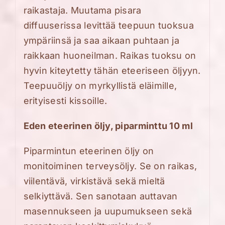
raikastaja. Muutama pisara
diffuuserissa levittää teepuun tuoksua
ympäriinsä ja saa aikaan puhtaan ja
raikkaan huoneilman. Raikas tuoksu on
hyvin kiteytetty tähän eteeriseen öljyyn.
Teepuuöljy on myrkyllistä eläimille,
erityisesti kissoille.
Eden eteerinen öljy, piparminttu 10 ml
Piparmintun eteerinen öljy on
monitoiminen terveysöljy. Se on raikas,
viilentävä, virkistävä sekä mieltä
selkiyttävä. Sen sanotaan auttavan
masennukseen ja uupumukseen sekä