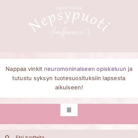
Skip
to
content
Nappaa vinkit
neuromoninaiseen opiskeluun
ja
tutustu syksyn tuotesuosituksiin lapsesta
aikuiseen!
Toggle
Navigation
Etusivu
Etsi