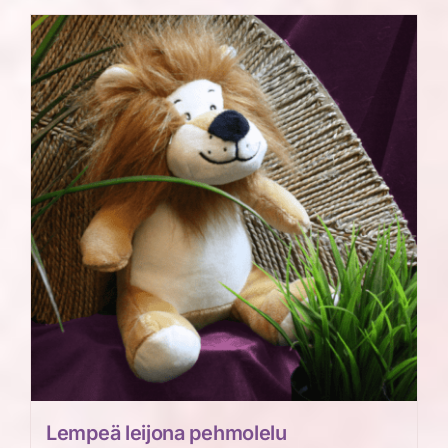
on
useampi
muunnelma.
Voit
tehdä
valinnat
tuotteen
sivulla.
Lempeä leijona pehmolelu