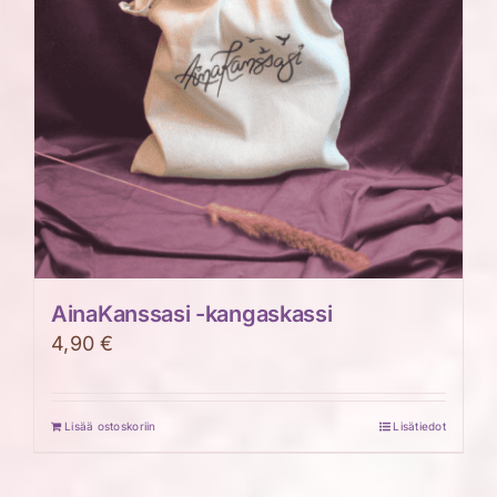
AinaKanssasi -kangaskassi
4,90
€
Lisää ostoskoriin
Lisätiedot