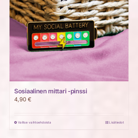
Sosiaalinen mittari -pinssi
4,90
€
Valitse vaihtoehdoista
Lisätiedot
Tällä
tuotteella