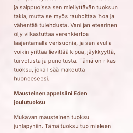
ja saippuoissa sen miellyttävän tuoksun
takia, mutta se myös rauhoittaa ihoa ja
vähentää tulehdusta
. Vaniljan eteerinen
öljy vilkastuttaa verenkiertoa
laajentamalla verisuonia, ja sen avulla
voikin yrittää lievittää kipua, jäykkyyttä,
turvotusta ja punoitusta. Tämä on
rikas
tuoksu, joka lisää makeutta
huoneeseesi.
Mausteinen appelsiini Eden
joulutuoksu
Mukavan mausteinen tuoksu
juhlapyhiin. Tämä tuoksu tuo mieleen