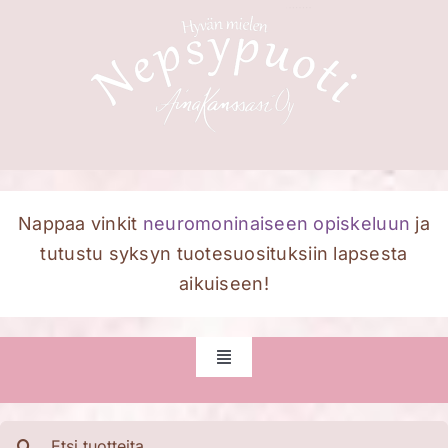
Skip
to
content
Nappaa vinkit
neuromoninaiseen opiskeluun
ja
tutustu syksyn tuotesuosituksiin lapsesta
aikuiseen!
Toggle
Navigation
Etusivu
Etsi