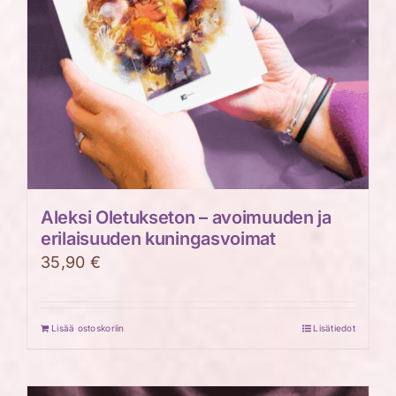
Aleksi Oletukseton – avoimuuden ja
erilaisuuden kuningasvoimat
35,90
€
Lisää ostoskoriin
Lisätiedot