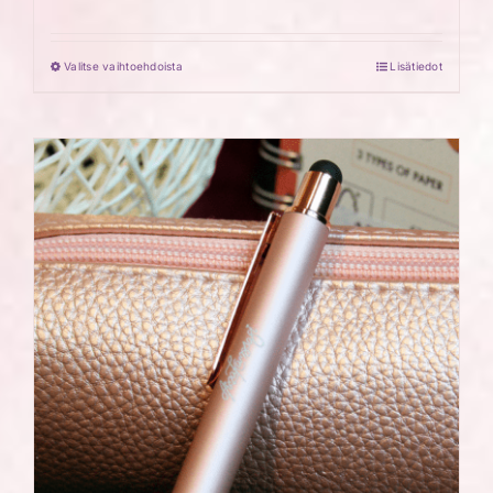
Valitse vaihtoehdoista
Lisätiedot
Tällä
tuotteella
on
useampi
muunnelma.
Voit
tehdä
valinnat
tuotteen
sivulla.