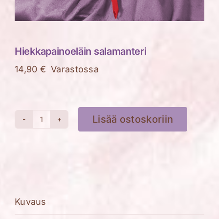
Hiekkapainoeläin salamanteri
14,90
€
Varastossa
Lisää ostoskoriin
Hiekkapainoeläin
salamanteri
määrä
Kuvaus