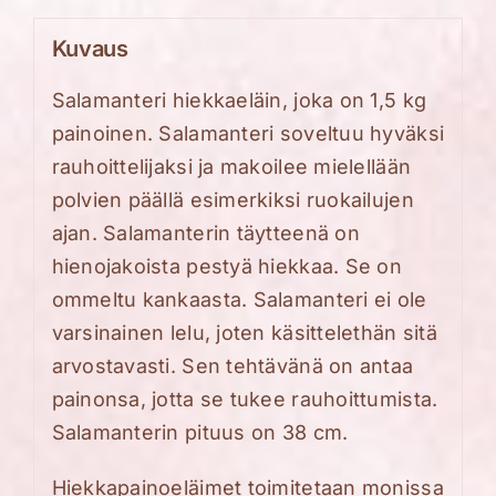
Kuvaus
Salamanteri
hiekkaeläin, joka on 1,5 kg
painoinen. Salamanteri soveltuu hyväksi
rauhoittelijaksi ja makoilee mielellään
polvien päällä esimerkiksi ruokailujen
ajan.
Salamanterin
täytteenä on
hienojakoista pestyä hiekkaa. Se on
ommeltu kankaasta.
Salamanteri
ei ole
varsinainen lelu, joten käsittelethän sitä
arvostavasti. Sen tehtävänä on antaa
painonsa, jotta se tukee rauhoittumista.
Salamanterin pituus on
38
cm.
Hiekkapainoeläimet toimitetaan monissa