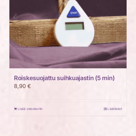
Roiskesuojattu suihkuajastin (5 min)
8,90
€
Lisää ostoskoriin
Lisätiedot