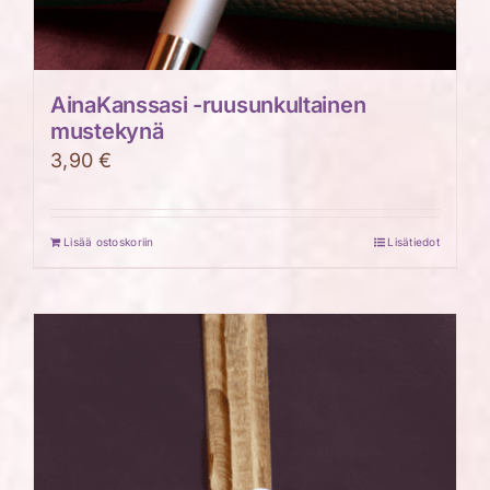
AinaKanssasi -ruusunkultainen
mustekynä
3,90
€
Lisää ostoskoriin
Lisätiedot