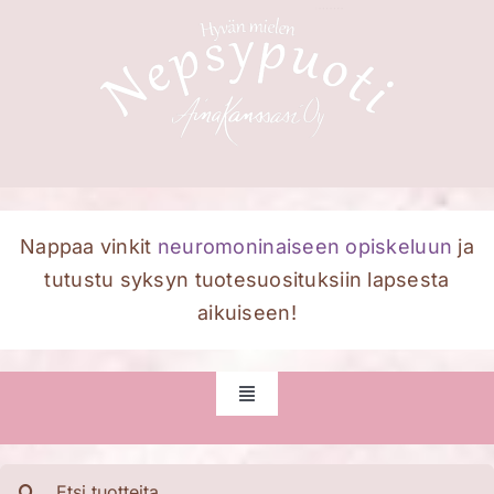
Skip
to
content
Nappaa vinkit
neuromoninaiseen opiskeluun
ja
tutustu syksyn tuotesuosituksiin lapsesta
aikuiseen!
Toggle
Navigation
Etusivu
Etsi