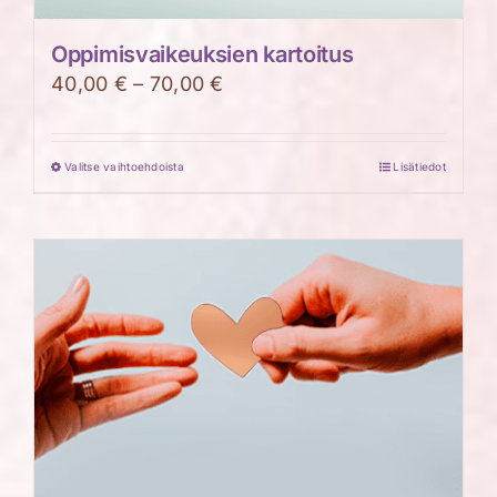
Oppimisvaikeuksien kartoitus
Hintaluokka:
40,00
€
–
70,00
€
40,00 €
-
Valitse vaihtoehdoista
Lisätiedot
Tällä
70,00 €
tuotteella
on
useampi
muunnelma.
Voit
tehdä
valinnat
tuotteen
sivulla.