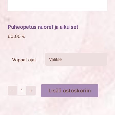
Puheopetus nuoret ja aikuiset
60,00
€
Vapaat ajat

Lisää ostoskoriin
Puheopetus
nuoret
ja