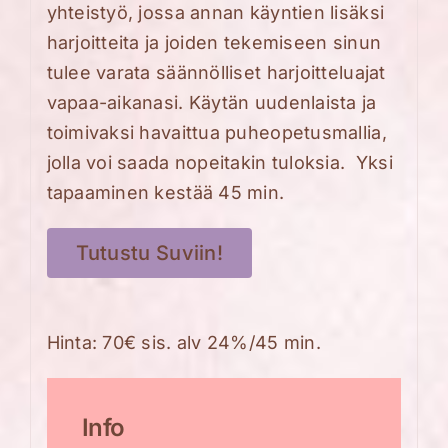
yhteistyö, jossa annan
käyntien lisäksi
harjoitteita ja joiden tekemiseen sinun
tulee varata säännölliset harjoitteluajat
vapaa-aikanasi.
Käytän uudenlaista ja
toimivaksi havaittua puheopetusmallia,
jolla voi saada nopeitakin tuloksia.
Yksi
tapaaminen kestää 45 min.
Tutustu Suviin!
Hinta: 70€ sis. alv 24%/45 min.
Info