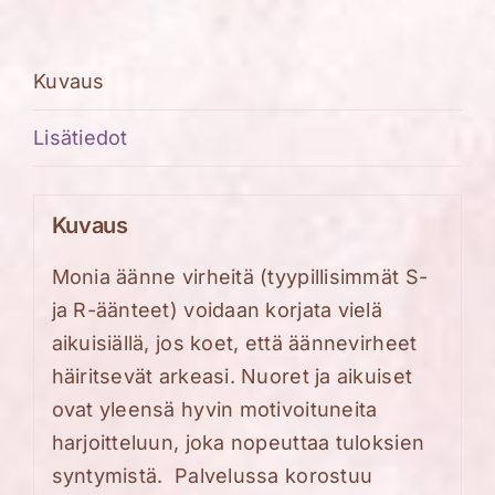
aikuiset
määrä
Kuvaus
Lisätiedot
Kuvaus
Monia äänne virheitä (tyypillisimmät S-
ja R-äänteet) voidaan korjata vielä
aikuisiällä, jos koet, että äännevirheet
häiritsevät arkeasi. Nuoret ja aikuiset
ovat yleensä hyvin motivoituneita
harjoitteluun, joka nopeuttaa tuloksien
syntymistä.
Palvelussa korostuu