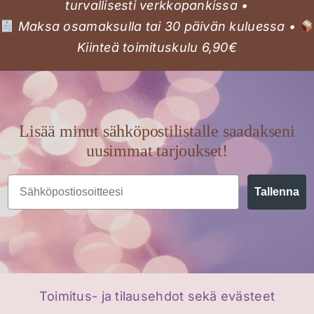
valinnat
turvallisesti verkkopankissa •
tuotteen
Maksa osamaksulla tai 30 päivän kuluessa •
sivulla.
Kiinteä toimituskulu 6,90€
Lisää minut sähköpostilistalle saadakseni
uusimmat tarjoukset!
Email
Tallenna
Toimitus- ja tilausehdot sekä evästeet