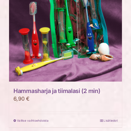
tehdä
valinnat
tuotteen
sivulla.
Hammasharja ja tiimalasi (2 min)
6,90
€
Valitse vaihtoehdoista
Lisätiedot
Tällä