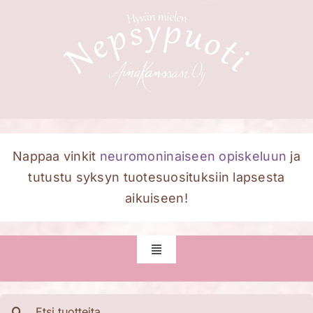
Skip
to
content
Nappaa vinkit
neuromoninaiseen opiskeluun
ja
tutustu syksyn tuotesuosituksiin lapsesta
aikuiseen!
Toggle
Navigation
Etusivu
Etsi