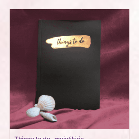
tuotteella
on
useampi
muunnelma.
Voit
tehdä
valinnat
tuotteen
sivulla.
Things to do -muistikirja