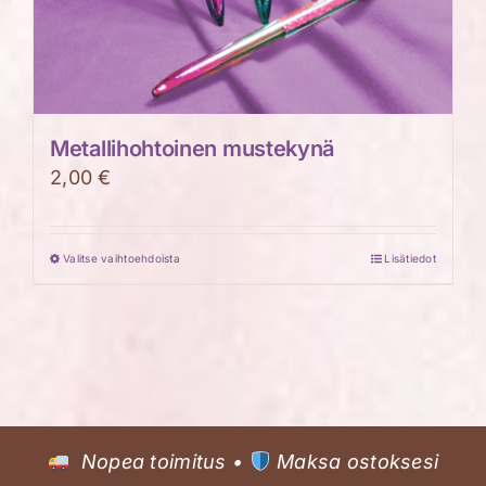
Metallihohtoinen mustekynä
2,00
€
Valitse vaihtoehdoista
Lisätiedot
Tällä
tuotteella
on
useampi
muunnelma.
Voit
tehdä
Nopea toimitus •
Maksa ostoksesi