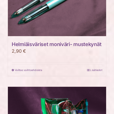
Helmiäisväriset moniväri- mustekynät
2,90
€
Valitse vaihtoehdoista
Lisätiedot
Tällä
tuotteella
on
useampi
muunnelma.
Voit