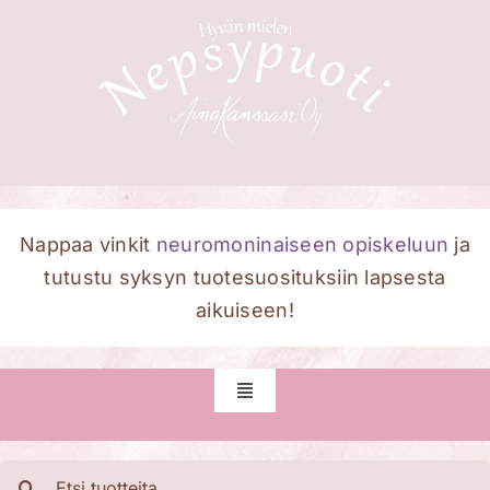
Skip
to
content
Nappaa vinkit
neuromoninaiseen opiskeluun
ja
tutustu syksyn tuotesuosituksiin lapsesta
aikuiseen!
Toggle
Navigation
Etusivu
Etsi