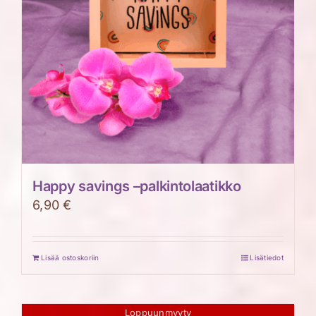
Happy savings –palkintolaatikko
6,90
€
Lisää ostoskoriin
Lisätiedot
Loppuunmyyty