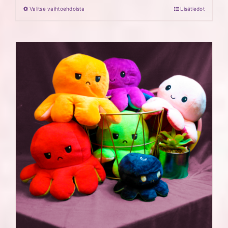
Valitse vaihtoehdoista
Lisätiedot
Tällä
tuotteella
on
useampi
muunnelma.
Voit
tehdä
valinnat
tuotteen
sivulla.