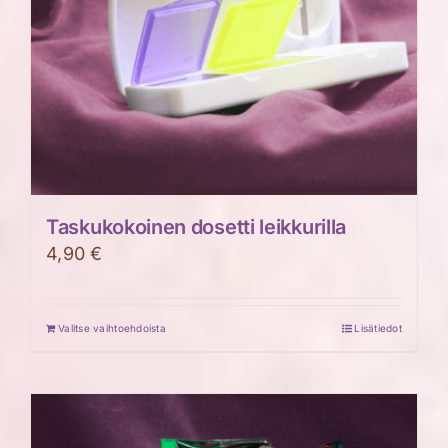
sivulla.
Taskukokoinen dosetti leikkurilla
4,90
€
Valitse vaihtoehdoista
Lisätiedot