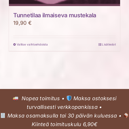
Tunnetilaa ilmaiseva mustekala
19,90
€
Valitse vaihtoehdoista
Lisätiedot
Tällä
tuotteella
on
useampi
muunnelma.
Voit
tehdä
Nopea toimitus •
Maksa ostoksesi
valinnat
turvallisesti verkkopankissa •
tuotteen
Maksa osamaksulla tai 30 päivän kuluessa •
sivulla.
Kiinteä toimituskulu 6,90€