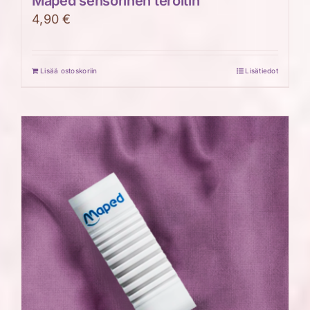
Maped sensorinen teroitin
4,90
€
Lisää ostoskoriin
Lisätiedot