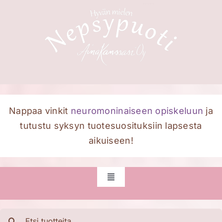
Skip
to
content
Nappaa vinkit
neuromoninaiseen opiskeluun
ja
tutustu syksyn tuotesuosituksiin lapsesta
aikuiseen!
Toggle
Navigation
Etusivu
Etsi