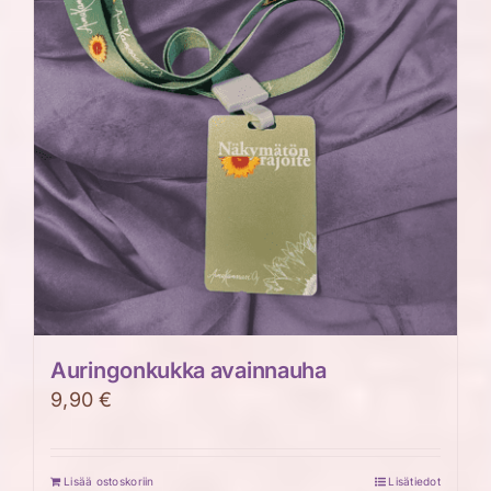
Voit
tehdä
valinnat
tuotteen
sivulla.
Auringonkukka avainnauha
9,90
€
Lisää ostoskoriin
Lisätiedot