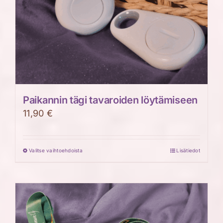
Paikannin tägi tavaroiden löytämiseen
11,90
€
Valitse vaihtoehdoista
Lisätiedot
Tällä
tuotteella
on
useampi
muunnelma.