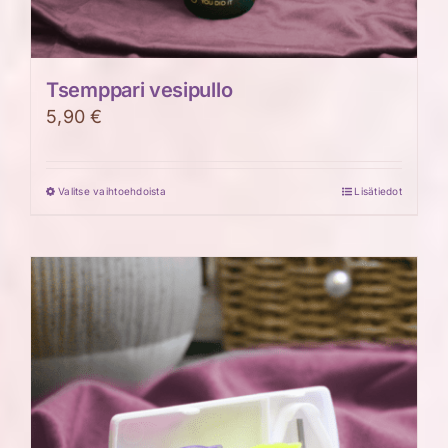
Tsemppari vesipullo
5,90
€
Valitse vaihtoehdoista
Lisätiedot
Tällä
tuotteella
on
useampi
muunnelma.
Voit
tehdä
valinnat
tuotteen