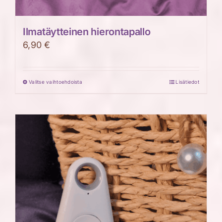
Ilmatäytteinen hierontapallo
6,90
€
Valitse vaihtoehdoista
Lisätiedot
Tällä
tuotteella
on
useampi
muunnelma.
Voit
tehdä
valinnat
tuotteen
sivulla.