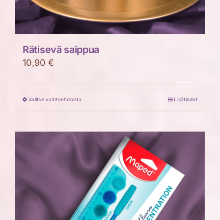
Rätisevä saippua
10,90
€
Valitse vaihtoehdoista
Lisätiedot
Tällä
tuotteella
on
useampi
muunnelma.
Voit
tehdä
valinnat