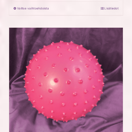
Valitse vaihtoehdoista
Lisätiedot
Tällä
tuotteella
on
useampi
muunnelma.
Voit
tehdä
valinnat
tuotteen
sivulla.