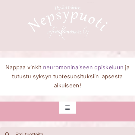
Skip
to
content
Nappaa vinkit
neuromoninaiseen opiskeluun
ja
tutustu syksyn tuotesuosituksiin lapsesta
aikuiseen!
Toggle
Navigation
Etusivu
Etsi