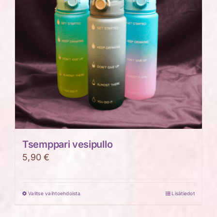
Tsemppari vesipullo
5,90
€
Valitse vaihtoehdoista
Lisätiedot
Tällä
tuotteella