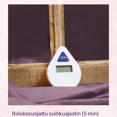
on
useampi
muunnelma.
Voit
tehdä
valinnat
tuotteen
sivulla.
Roiskesuojattu suihkuajastin (5 min)