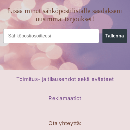
Lisää minut sähköpostilistalle saadakseni
uusimmat tarjoukset!
Email
Tallenna
Toimitus- ja tilausehdot sekä evästeet
Reklamaatiot
Ota yhteyttä: