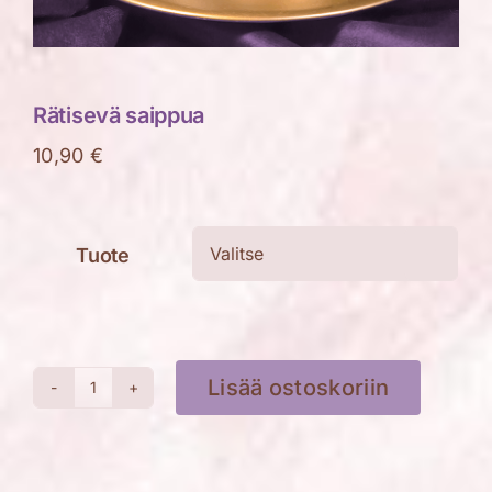
Rätisevä saippua
10,90
€
Tuote

Lisää ostoskoriin
Rätisevä
saippua
määrä