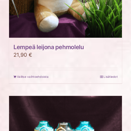
Lempeä leijona pehmolelu
21,90
€
Valitse vaihtoehdoista
Lisätiedot