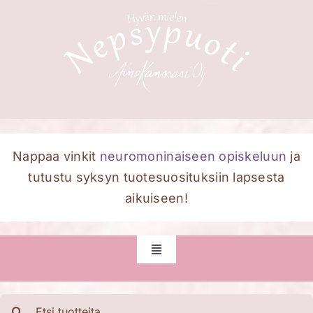
Skip
to
content
Nappaa vinkit
neuromoninaiseen opiskeluun
ja
tutustu syksyn tuotesuosituksiin lapsesta
aikuiseen!
Toggle
Navigation
Etusivu
Etsi