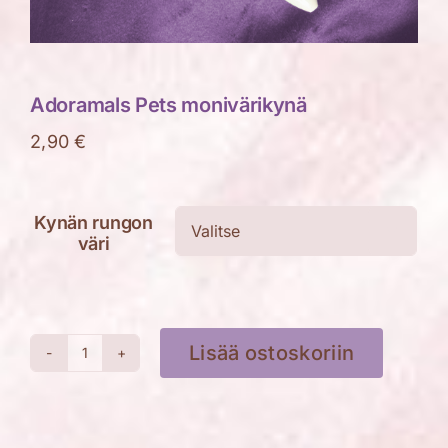
Adoramals Pets monivärikynä
2,90
€
Kynän rungon

väri
Lisää ostoskoriin
Adoramals
Pets
monivärikynä