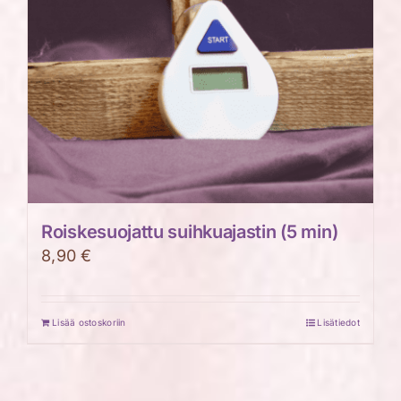
Roiskesuojattu suihkuajastin (5 min)
8,90
€
Lisää ostoskoriin
Lisätiedot