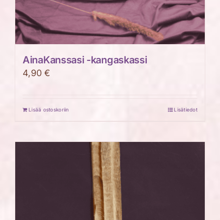
AinaKanssasi -kangaskassi
4,90
€
Lisää ostoskoriin
Lisätiedot