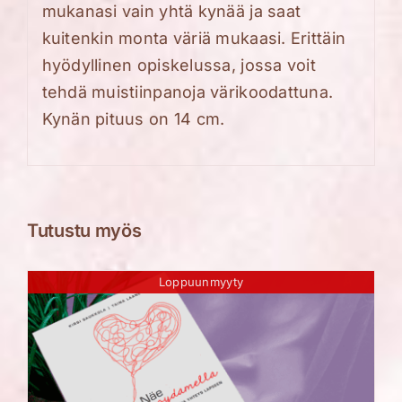
mukanasi vain yhtä kynää ja saat
kuitenkin monta väriä mukaasi. Erittäin
hyödyllinen o
piskelussa
, jossa voit
tehdä muistiinpanoja värikoodattuna.
Kynän pituus
on
14 cm.
Tutustu myös
Loppuunmyyty