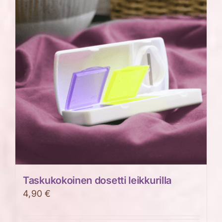
muunnelma.
Voit
tehdä
valinnat
tuotteen
sivulla.
Taskukokoinen dosetti leikkurilla
4,90
€