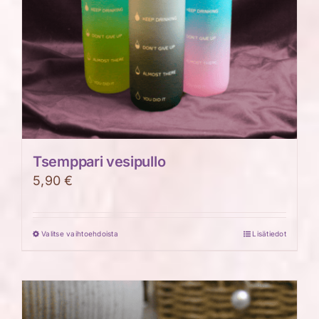
Tsemppari vesipullo
5,90
€
Valitse vaihtoehdoista
Lisätiedot
Tällä
tuotteella
on
useampi