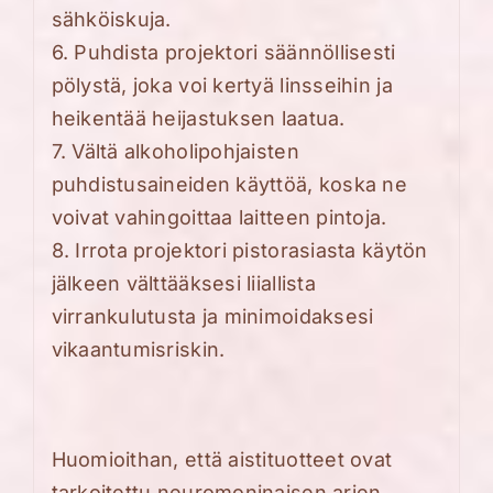
sähköiskuja.
6. Puhdista projektori säännöllisesti
pölystä, joka voi kertyä linsseihin ja
heikentää heijastuksen laatua.
7. Vältä alkoholipohjaisten
puhdistusaineiden käyttöä, koska ne
voivat vahingoittaa laitteen pintoja.
8. Irrota projektori pistorasiasta käytön
jälkeen välttääksesi liiallista
virrankulutusta ja minimoidaksesi
vikaantumisriskin.
Huomioithan, että aistituotteet ovat
tarkoitettu neuromoninaisen arjen