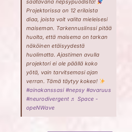
saatavana nepsypuodista!
Projektorissa on 12 erilaista
diaa, joista voit valita mieleisesi
maiseman. Tarkennuslinssi pitää
huolta, että maisema on tarkan
näköinen etäisyydestä
huolimatta. Ajastimen avulla
projektori ei ole päällä koko
yötä, vain tarvitsemasi ajan
verran. Tämä täytyy kokea!
#ainakanssasi
#nepsy
#avaruus
#neurodivergent
♬ Space -
opeNWave