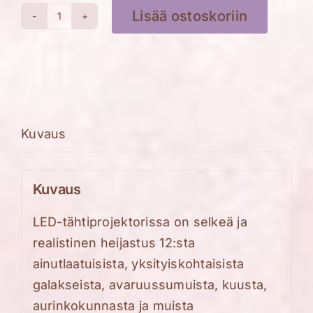
Lisää ostoskoriin
Avaruusprojektori
määrä
Kuvaus
Kuvaus
LED-tähtiprojektorissa on selkeä ja
realistinen heijastus 12:sta
ainutlaatuisista, yksityiskohtaisista
galakseista, avaruussumuista, kuusta,
aurinkokunnasta ja muista