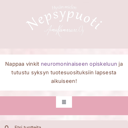
Skip
to
content
Nappaa vinkit
neuromoninaiseen opiskeluun
ja
tutustu syksyn tuotesuosituksiin lapsesta
aikuiseen!
Toggle
Navigation
Etusivu
Etsi