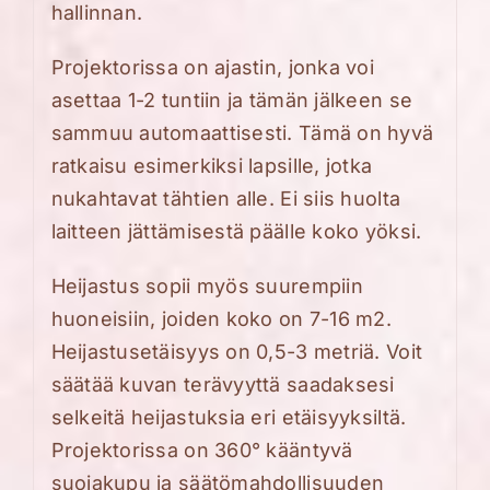
hallinnan.
Projektorissa on ajastin, jonka voi
asettaa 1-2 tuntiin ja tämän jälkeen se
sammuu automaattisesti. Tämä on hyvä
ratkaisu esimerkiksi lapsille, jotka
nukahtavat tähtien alle. Ei siis huolta
laitteen jättämisestä päälle koko yöksi.
Heijastus sopii myös suurempiin
huoneisiin, joiden koko on 7-16 m2.
Heijastusetäisyys on 0,5-3 metriä. Voit
säätää kuvan terävyyttä saadaksesi
selkeitä heijastuksia eri etäisyyksiltä.
Projektorissa on 360° kääntyvä
suojakupu ja säätömahdollisuuden