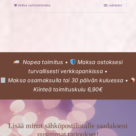
Valitse vaihtoehdoista
Lisätiedot
Nopea toimitus •
Maksa ostoksesi
turvallisesti verkkopankissa •
Maksa osamaksulla tai 30 päivän kuluessa •
Kiinteä toimituskulu 6,90€
Lisää minut sähköpostilistalle saadakseni
uusimmat tarjoukset!