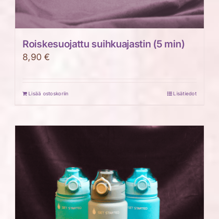
Roiskesuojattu suihkuajastin (5 min)
8,90
€
Lisää ostoskoriin
Lisätiedot