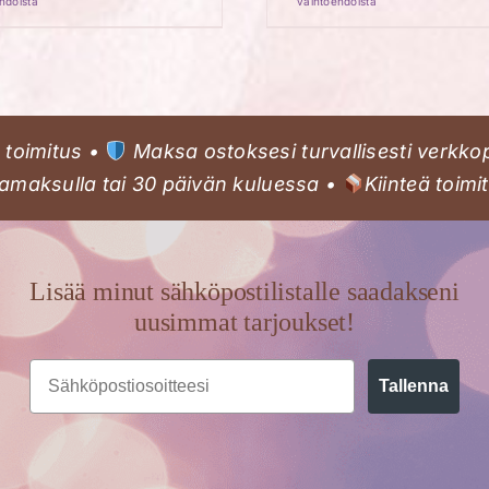
hdoista
vaihtoehdoista
tuotteella
tuotteel
on
on
useampi
useamp
muunnelma.
muunne
toimitus •
Maksa ostoksesi turvallisesti verkko
Voit
Voit
maksulla tai 30 päivän kuluessa •
Kiinteä toimi
tehdä
tehdä
valinnat
valinnat
tuotteen
tuottee
sivulla.
sivulla.
Lisää minut sähköpostilistalle saadakseni
uusimmat tarjoukset!
Email
Tallenna