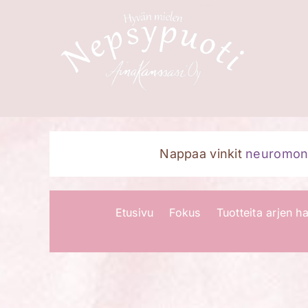
Skip
to
content
Nappaa vinkit
neuromoni
Etusivu
Fokus
Tuotteita arjen ha