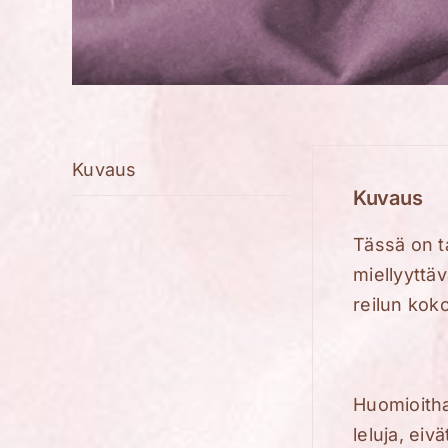
Kuvaus
Kuvaus
Tässä on t
miellyyttäv
reilun kok
Huomioitha
leluja, eiv