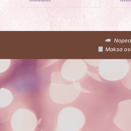
vaihtoehdoista
vaihtoe
Nopea 
Maksa osa