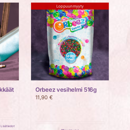
Loppuunmyyty
ikkäät
Orbeez vesihelmi 516g
11,90
€
Lisätiedot