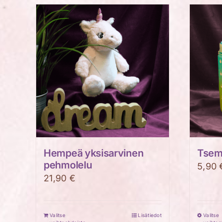
Hempeä yksisarvinen
Tsemp
pehmolelu
5,90
21,90
€
Valitse
Lisätiedot
Valitse