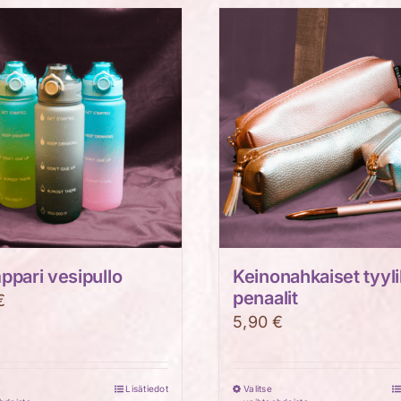
pari vesipullo
Keinonahkaiset tyyl
penaalit
€
5,90
€
Lisätiedot
Valitse
Tällä
Tällä