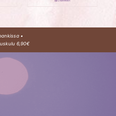
Lisätiedot
la
i
lma.
pankissa •
tuskulu 6,90€
n