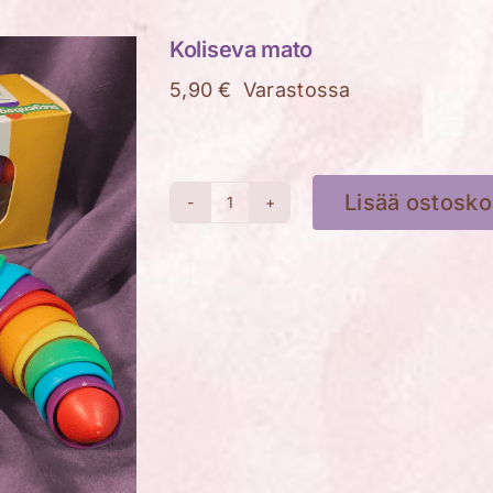
Koliseva mato
5,90
€
Varastossa
Lisää ostosko
Koliseva
mato
määrä