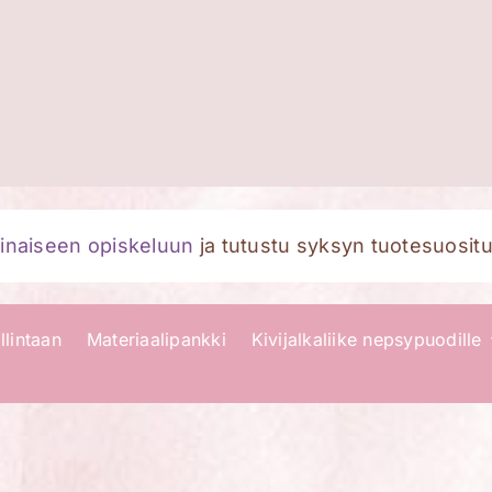
naiseen opiskeluun
ja tutustu syksyn tuotesuositu
llintaan
Materiaalipankki
Kivijalkaliike nepsypuodille