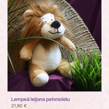
Lempeä leijona pehmolelu
21,90
€