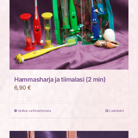
tuotteen
sivulla.
Hammasharja ja tiimalasi (2 min)
6,90
€
Valitse vaihtoehdoista
Lisätiedot
Tällä
tuotteella
on