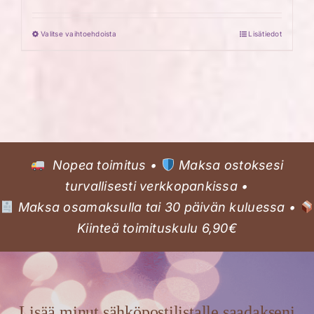
Valitse vaihtoehdoista
Lisätiedot
Tällä
tuotteella
on
useampi
muunnelma.
Voit
tehdä
Nopea toimitus •
Maksa ostoksesi
valinnat
turvallisesti verkkopankissa •
tuotteen
Maksa osamaksulla tai 30 päivän kuluessa •
sivulla.
Kiinteä toimituskulu 6,90€
Lisää minut sähköpostilistalle saadakseni