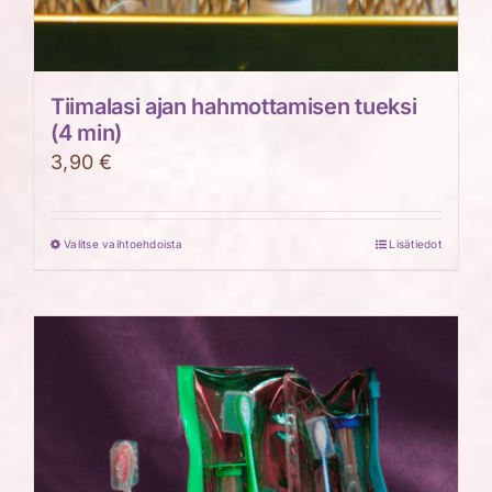
Tiimalasi ajan hahmottamisen tueksi
(4 min)
3,90
€
Valitse vaihtoehdoista
Lisätiedot
Tällä
tuotteella
on
useampi
muunnelma.
Voit
tehdä
valinnat