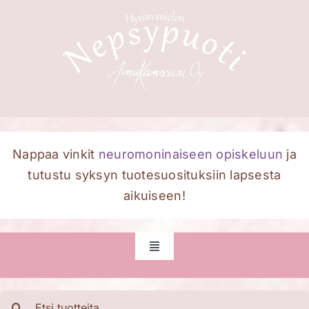
Skip
to
content
Nappaa vinkit
neuromoninaiseen opiskeluun
ja
tutustu syksyn tuotesuosituksiin lapsesta
aikuiseen!
Toggle
Navigation
Etusivu
Etsi