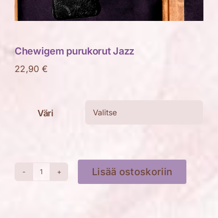
Chewigem purukorut Jazz
22,90
€
Väri

Lisää ostoskoriin
Chewigem
purukorut
Jazz