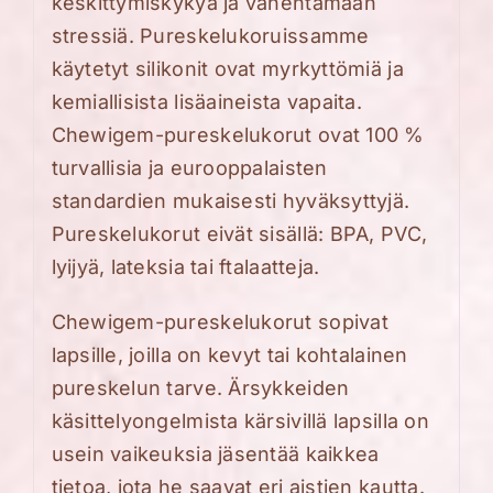
keskittymiskykyä ja vähentämään
stressiä. Pureskelukoruissamme
käytetyt silikonit ovat myrkyttömiä ja
kemiallisista lisäaineista vapaita.
Chewigem-pureskelukorut ovat 100 %
turvallisia ja eurooppalaisten
standardien mukaisesti hyväksyttyjä.
Pureskelukorut eivät sisällä: BPA, PVC,
lyijyä, lateksia tai ftalaatteja.
Chewigem-pureskelukorut sopivat
lapsille, joilla on kevyt tai kohtalainen
pureskelun tarve. Ärsykkeiden
käsittelyongelmista kärsivillä lapsilla on
usein vaikeuksia jäsentää kaikkea
tietoa, jota he saavat eri aistien kautta.