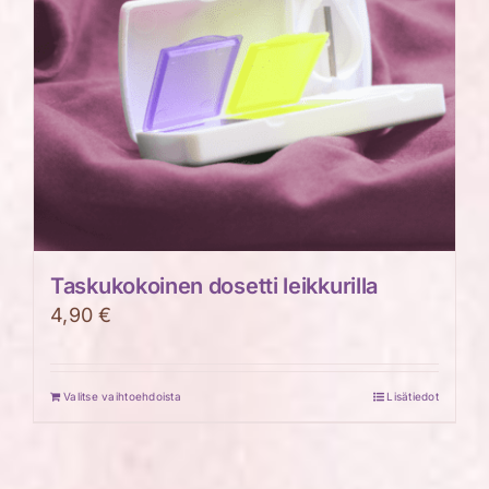
tuotteen
sivulla.
Taskukokoinen dosetti leikkurilla
4,90
€
Valitse vaihtoehdoista
Lisätiedot