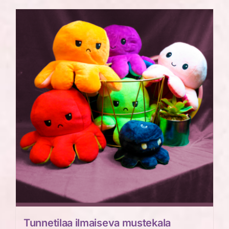
on
useampi
muunnelma.
Voit
tehdä
valinnat
tuotteen
sivulla.
Tunnetilaa ilmaiseva mustekala