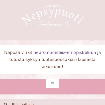
Skip
to
content
Nappaa vinkit
neuromoninaiseen opiskeluun
ja
tutustu syksyn tuotesuosituksiin lapsesta
aikuiseen!
Toggle
Navigation
Etusivu
Etsi