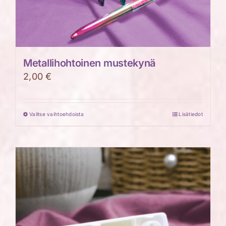
Metallihohtoinen mustekynä
2,00
€
Valitse vaihtoehdoista
Lisätiedot
Tällä
tuotteella
on
useampi
muunnelma.
Voit
tehdä
valinnat