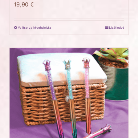
19,90
€
Valitse vaihtoehdoista
Lisätiedot
Tällä
tuotteella
on
useampi
muunnelma.
Voit
tehdä
valinnat
tuotteen
sivulla.