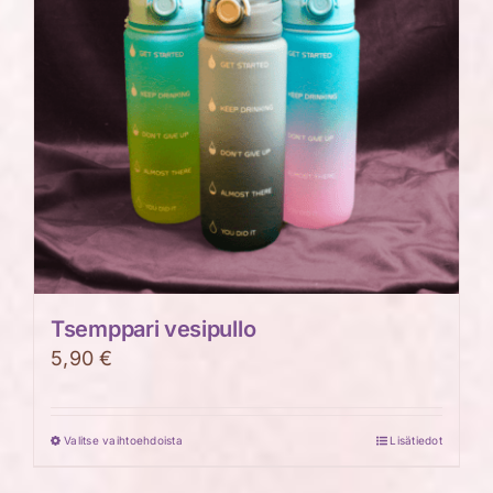
Tsemppari vesipullo
5,90
€
Valitse vaihtoehdoista
Lisätiedot
Tällä
tuotteella