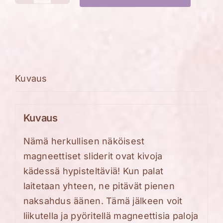
Makea
magneetti
slider
fidget
määrä
Kuvaus
Kuvaus
Nämä herkullisen näköisest
magneettiset sliderit ovat kivoja
kädessä hypisteltäviä! Kun palat
laitetaan yhteen, ne pitävät pienen
naksahdus äänen. Tämä jälkeen voit
liikutella ja pyöritellä magneettisia paloja