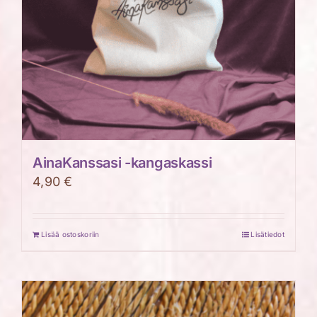
AinaKanssasi -kangaskassi
4,90
€
Lisää ostoskoriin
Lisätiedot