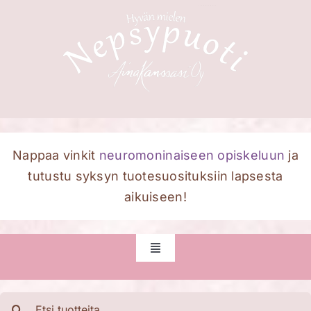
Skip
to
content
Nappaa vinkit
neuromoninaiseen opiskeluun
ja
tutustu syksyn tuotesuosituksiin lapsesta
aikuiseen!
Toggle
Navigation
Etusivu
Etsi