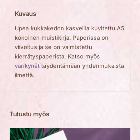
Kuvaus
Upea kukkaked
on kasveilla
kuvitettu
A5
kokoinen muistikirja.
Paperissa on
viivoitus ja se on valmistettu
kierrätysp
aperista. Katso myös
värikynät
täydentämään yhdenmukaista
ilmettä.
Tutustu myös