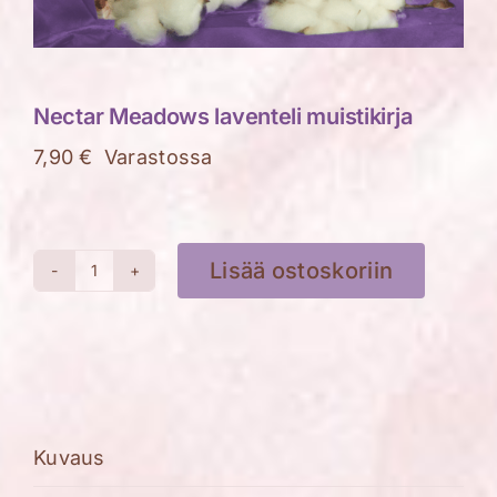
Nectar Meadows laventeli muistikirja
7,90
€
Varastossa
Lisää ostoskoriin
Nectar
Meadows
laventeli
muistikirja
määrä
Kuvaus