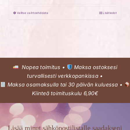
Valitse vaihtoehdoista
Lisätiedot
Tällä
tuotteella
on
useampi
muunnelma.
Voit
tehdä
Nopea toimitus •
Maksa ostoksesi
valinnat
turvallisesti verkkopankissa •
tuotteen
Maksa osamaksulla tai 30 päivän kuluessa •
sivulla.
Kiinteä toimituskulu 6,90€
Lisää minut sähköpostilistalle saadakseni