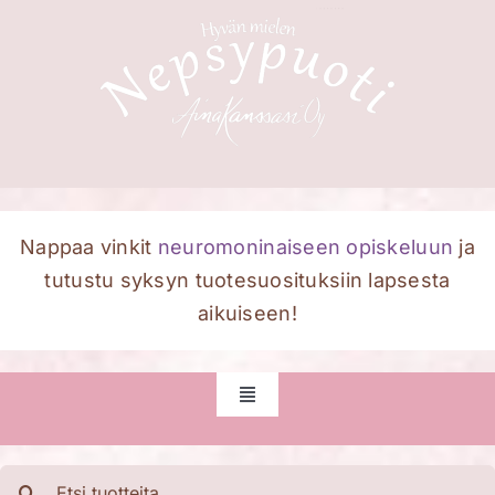
Skip
to
content
Nappaa vinkit
neuromoninaiseen opiskeluun
ja
tutustu syksyn tuotesuosituksiin lapsesta
aikuiseen!
Toggle
Navigation
Etusivu
Etsi