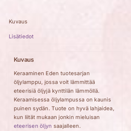
harmaa
sydämellä
määrä
Kuvaus
Lisätiedot
Kuvaus
Keraaminen Eden tuotesarjan
öljylamppu, jossa voit lämmittää
eteerisiä öljyjä kynttilän lämmöllä.
Keraamisessa öljylampussa on kaunis
puinen sydän. Tuote on hyvä lahjaidea,
kun liität mukaan jonkin mieluisan
eteerisen öljyn
saajalleen.