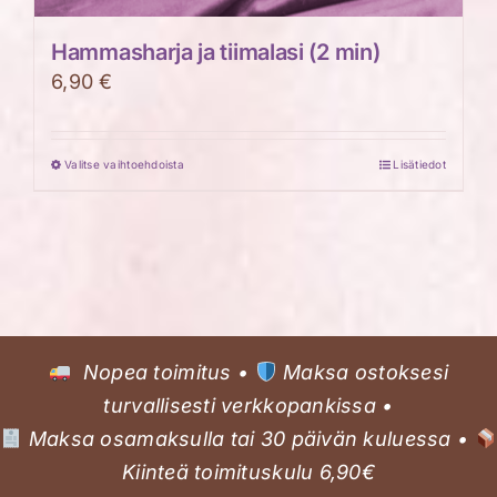
Hammasharja ja tiimalasi (2 min)
6,90
€
Valitse vaihtoehdoista
Lisätiedot
Tällä
tuotteella
on
useampi
muunnelma.
Voit
tehdä
Nopea toimitus •
Maksa ostoksesi
valinnat
turvallisesti verkkopankissa •
tuotteen
Maksa osamaksulla tai 30 päivän kuluessa •
sivulla.
Kiinteä toimituskulu 6,90€