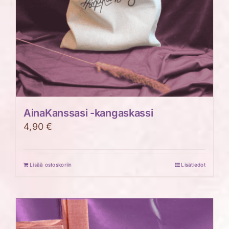
AinaKanssasi -kangaskassi
4,90
€
Lisää ostoskoriin
Lisätiedot