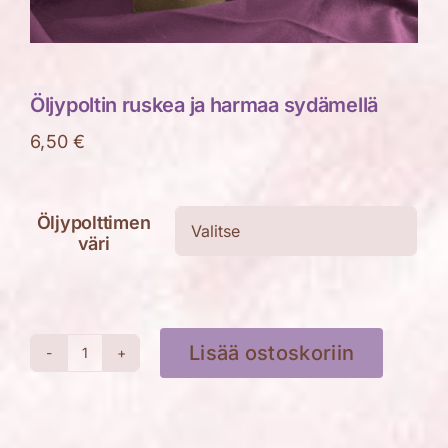
Öljypoltin ruskea ja harmaa sydämellä
6,50
€
Öljypolttimen

väri
Lisää ostoskoriin
Öljypoltin
ruskea
ja