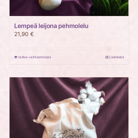
Lempeä leijona pehmolelu
21,90
€
Valitse vaihtoehdoista
Lisätiedot