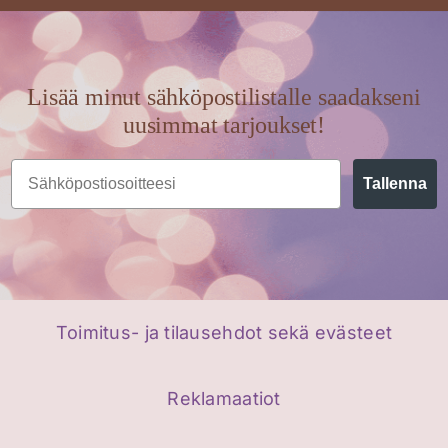
Lisää minut sähköpostilistalle saadakseni
uusimmat tarjoukset!
Email
Tallenna
Toimitus- ja tilausehdot sekä evästeet
Reklamaatiot