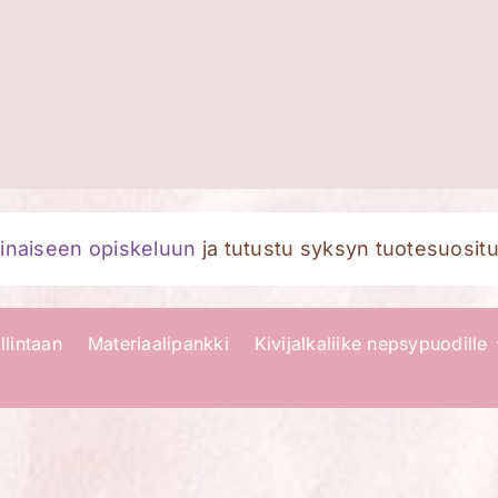
naiseen opiskeluun
ja tutustu syksyn tuotesuositu
llintaan
Materiaalipankki
Kivijalkaliike nepsypuodille