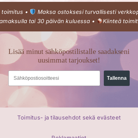
muunnelma.
toimitus •
Maksa ostoksesi turvallisesti verkko
Voit
maksulla tai 30 päivän kuluessa •
Kiinteä toimi
tehdä
valinnat
tuotteen
sivulla.
Lisää minut sähköpostilistalle saadakseni
uusimmat tarjoukset!
Email
Tallenna
Toimitus- ja tilausehdot sekä evästeet
Reklamaatiot