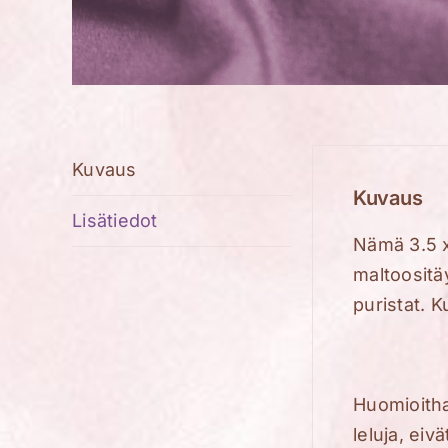
Kuvaus
Kuvaus
Lisätiedot
Nämä 3.5 x
maltoositä
puristat. K
Huomioitha
leluja, eiv