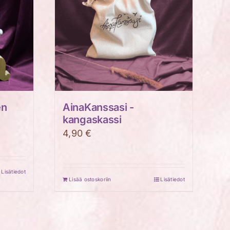
en
AinaKanssasi -
kangaskassi
4,90
€
Lisätiedot
Lisää ostoskoriin
Lisätiedot