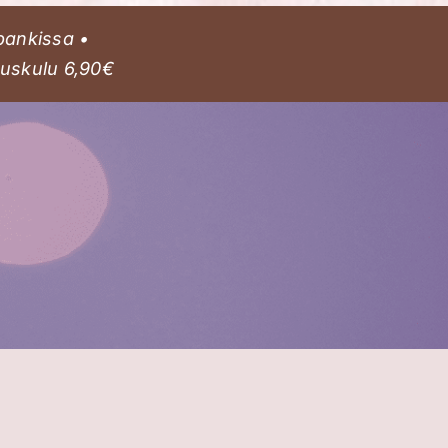
pankissa •
tuskulu 6,90€