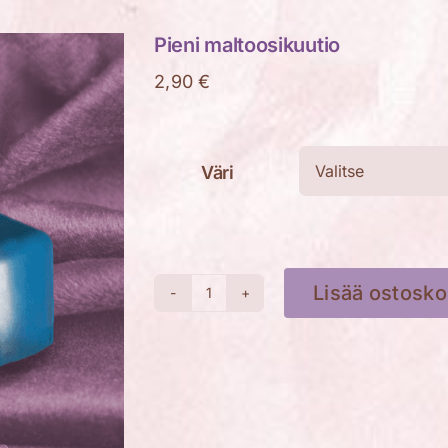
Pieni maltoosikuutio
2,90
€
Väri
Lisää ostosko
Pieni
maltoosikuutio
määrä