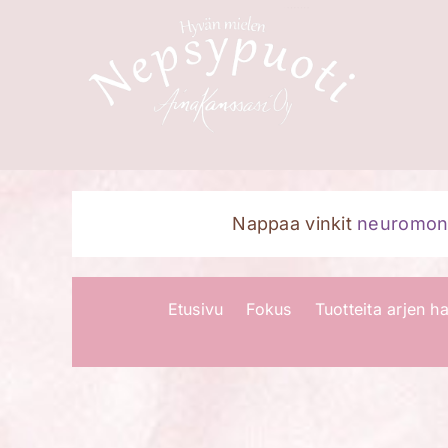
Skip
to
content
Nappaa vinkit
neuromoni
Etusivu
Fokus
Tuotteita arjen ha