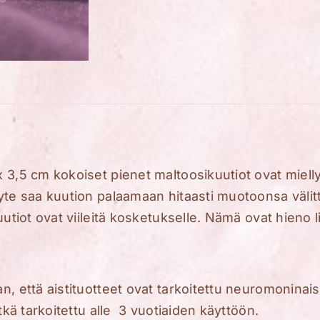
 3,5 cm kokoiset pienet maltoosikuutiot ovat mielly
yte saa kuution palaamaan hitaasti muotoonsa välit
uutiot ovat viileitä kosketukselle. Nämä ovat hieno 
n, että aistituotteet ovat tarkoitettu neuromoninais
ätkä tarkoitettu alle 3 vuotiaiden käyttöön.