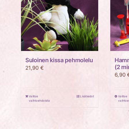
Suloinen kissa pehmolelu
Hamma
(2 mi
21,90
€
6,90
Valitse
Lisätiedot
Valitse
vaihtoehdoista
vaihtoe