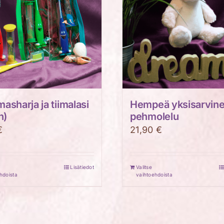
sharja ja tiimalasi
Hempeä yksisarvin
n)
pehmolelu
€
21,90
€
Lisätiedot
Valitse
Tällä
hdoista
vaihtoehdoista
tuotteella
on
useampi